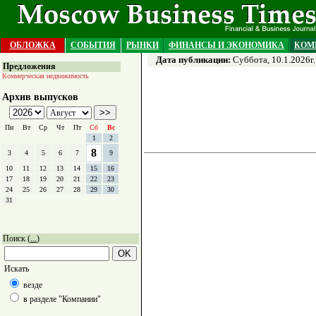
ОБЛОЖКА
СОБЫТИЯ
РЫНКИ
ФИНАНСЫ И ЭКОНОМИКА
КОМ
Дата публикации:
Суббота, 10.1.2026г.
Предложения
Коммерческая недвижимость
Архив выпусков
Пн
Вт
Ср
Чт
Пт
Сб
Вс
1
2
8
3
4
5
6
7
9
10
11
12
13
14
15
16
17
18
19
20
21
22
23
24
25
26
27
28
29
30
31
Поиск (
)
...
Искать
везде
в разделе "Компании"