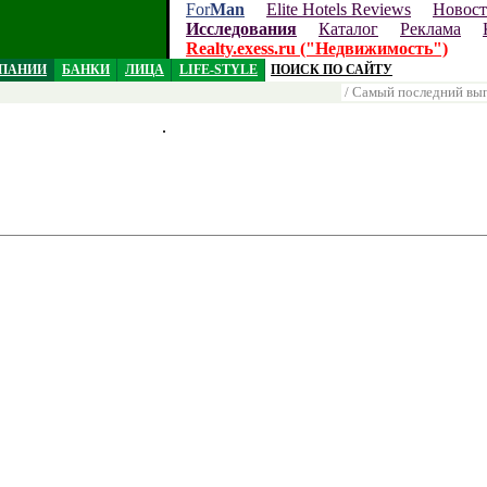
For
Man
Elite Hotels Reviews
Новос
Исследования
Каталог
Реклама
Realty.exess.ru ("Недвижимость")
ПАНИИ
БАНКИ
ЛИЦА
LIFE-STYLE
ПОИСК ПО САЙТУ
/ Самый последний вы