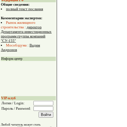
Федерации РФ
Общие сведения:
полный текст послания
Комментарии экспертов:
Рынок жилищного
строительства
:
директор
Департамента инвестиционных
программ группы компаний
"СУ-155"
Мособлдума
:
Вадим
Андронов
Информ-центр
VIP-клуб
Логин / Login:
Пароль / Password:
Любой читатель может стать