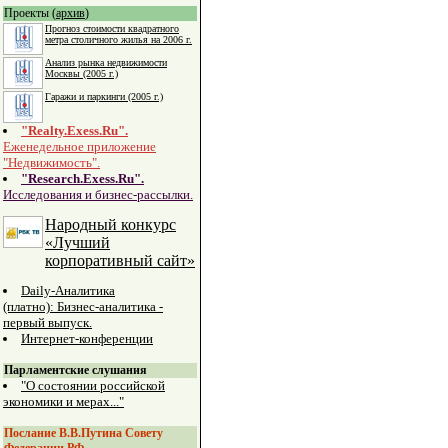
Проекты (
архив
)
Прогноз стоимости квадратного
метра столичного жилья на 2006 г.
Анализ рынка недвижимости
Москвы (2005 г.)
Гаражи и паркинги (2005 г.)
"Realty.Exess.Ru".
Еженедельное приложение
"Недвижимость".
"Research.Exess.Ru".
Исследования и бизнес-рассылки.
Народный конкурс
«Лучший
корпоративный сайт»
Daily-Аналитика
(платно): Бизнес-аналитика -
первый выпуск.
Интернет-конференции
Парламентские слушания
"О состоянии российской
экономики и мерах..."
Послание В.В.Путина Совету