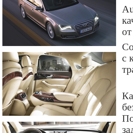
Au
ка
от
Со
с 
тр
Ка
бе
По
за