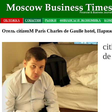
ОБЛОЖКА
СОБЫТИЯ
РЫНКИ
ФИНАНСЫ И ЭКОНОМИКА
КОМ
Отель citizenM Paris Charles de Gaulle hotel, Пари
ci
de