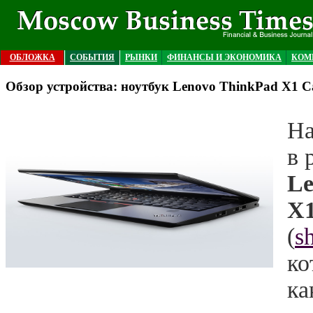
ОБЛОЖКА
СОБЫТИЯ
РЫНКИ
ФИНАНСЫ И ЭКОНОМИКА
КОМ
Обзор устройства: ноутбук Lenovo ThinkPad X1 
На
в 
Le
X1
(
s
ко
ка