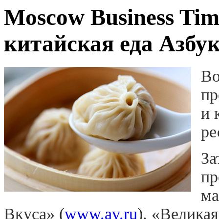
Moscow Business Tim
китайская еда Азбу
Во
пр
и 
ре
За
пр
ма
Вкуса» (
www.av.ru
). «Велика