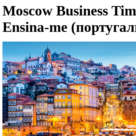
Moscow Business Tim
Ensina-me (португа