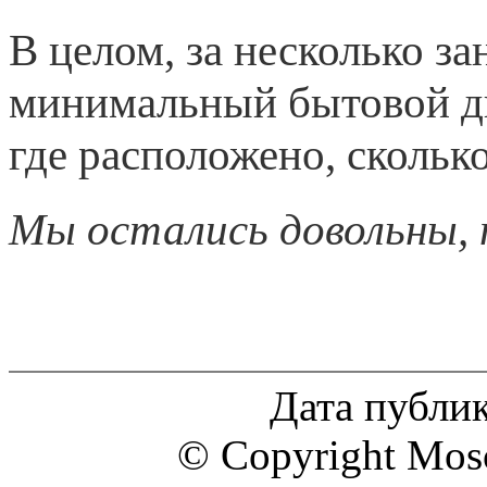
В целом, за несколько з
минимальный бытовой диа
где расположено, сколько
Мы остались довольны, 
Дата публик
© Copyright Mosc