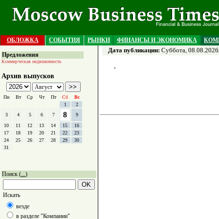
ОБЛОЖКА
СОБЫТИЯ
РЫНКИ
ФИНАНСЫ И ЭКОНОМИКА
КОМ
Дата публикации:
Суббота, 08.08.2026
Предложения
Коммерческая недвижимость
Архив выпусков
Пн
Вт
Ср
Чт
Пт
Сб
Вс
1
2
8
3
4
5
6
7
9
10
11
12
13
14
15
16
17
18
19
20
21
22
23
24
25
26
27
28
29
30
31
Поиск (
)
...
Искать
везде
в разделе "Компании"