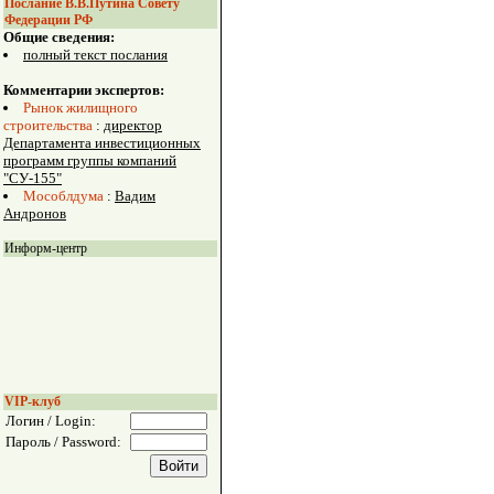
Послание В.В.Путина Совету
Федерации РФ
Общие сведения:
полный текст послания
Комментарии экспертов:
Рынок жилищного
строительства
:
директор
Департамента инвестиционных
программ группы компаний
"СУ-155"
Мособлдума
:
Вадим
Андронов
Информ-центр
VIP-клуб
Логин / Login:
Пароль / Password: