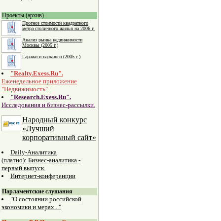
Проекты (
архив
)
Прогноз стоимости квадратного
метра столичного жилья на 2006 г.
Анализ рынка недвижимости
Москвы (2005 г.)
Гаражи и паркинги (2005 г.)
"Realty.Exess.Ru".
Еженедельное приложение
"Недвижимость".
"Research.Exess.Ru".
Исследования и бизнес-рассылки.
Народный конкурс
«Лучший
корпоративный сайт»
Daily-Аналитика
(платно): Бизнес-аналитика -
первый выпуск.
Интернет-конференции
Парламентские слушания
"О состоянии российской
экономики и мерах..."