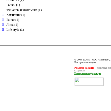
Рынки (
1
)
Финансы и экономика (
1
)
Компании (
1
)
Банки (
1
)
Лица (
1
)
Life-style (
1
)
© 2004-2026 г. , ООО «Контакт»,
Все права защищены.
Реклама на сайте
Обратная свя
О проекте
Интернет-конференция