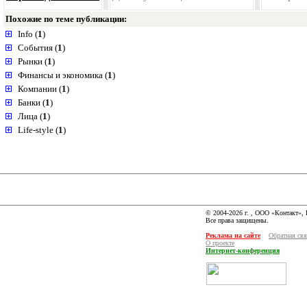
Похожие по теме публикации:
Info (
1
)
События (
1
)
Рынки (
1
)
Финансы и экономика (
1
)
Компании (
1
)
Банки (
1
)
Лица (
1
)
Life-style (
1
)
© 2004-2026 г. , ООО «Контакт»,
Все права защищены.
Реклама на сайте
Обратная свя
О проекте
Интернет-конференция