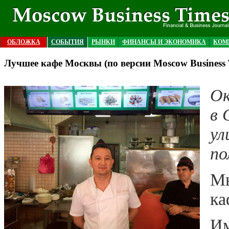
ОБЛОЖКА
СОБЫТИЯ
РЫНКИ
ФИНАНСЫ И ЭКОНОМИКА
КОМ
Лучшее кафе Москвы (по версии Moscow Business 
Ок
в 
ул
по
Мы
ка
Им