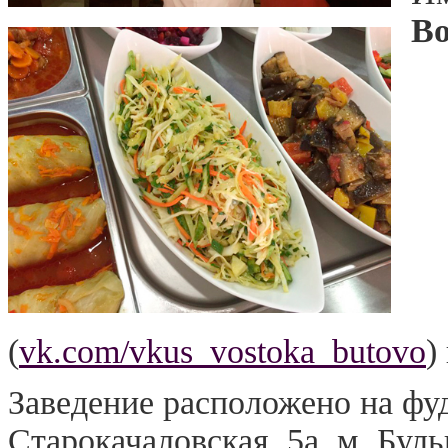
Во
(
vk.com/vkus_vostoka_butovo
)
Заведение расположено на фу
Старокачаловская, 5а. м. Бул