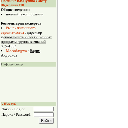
Послание В.В.Путина Совету
Федерации РФ
Общие сведения:
полный текст послания
Комментарии экспертов:
Рынок жилищного
строительства
:
директор
Департамента инвестиционных
программ группы компаний
"СУ-155"
Мособлдума
:
Вадим
Андронов
Информ-центр
VIP-клуб
Логин / Login:
Пароль / Password: