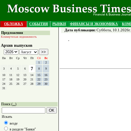
ОБЛОЖКА
СОБЫТИЯ
РЫНКИ
ФИНАНСЫ И ЭКОНОМИКА
КОМ
Дата публикации:
Суббота, 10.1.2026г.
Предложения
Коммерческая недвижимость
Архив выпусков
Пн
Вт
Ср
Чт
Пт
Сб
Вс
1
2
7
3
4
5
6
8
9
10
11
12
13
14
15
16
17
18
19
20
21
22
23
24
25
26
27
28
29
30
31
Поиск (
)
...
Искать
везде
в разделе "Банки"