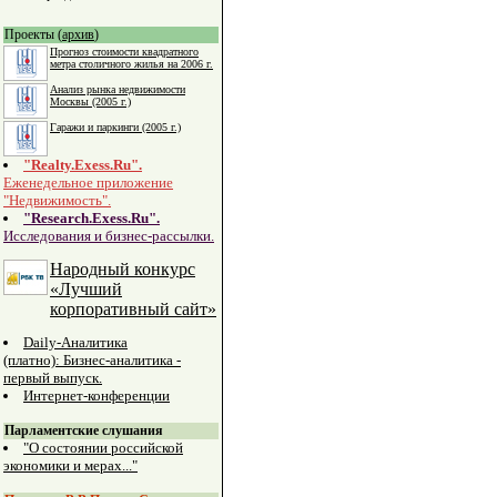
Проекты (
архив
)
Прогноз стоимости квадратного
метра столичного жилья на 2006 г.
Анализ рынка недвижимости
Москвы (2005 г.)
Гаражи и паркинги (2005 г.)
"Realty.Exess.Ru".
Еженедельное приложение
"Недвижимость".
"Research.Exess.Ru".
Исследования и бизнес-рассылки.
Народный конкурс
«Лучший
корпоративный сайт»
Daily-Аналитика
(платно): Бизнес-аналитика -
первый выпуск.
Интернет-конференции
Парламентские слушания
"О состоянии российской
экономики и мерах..."